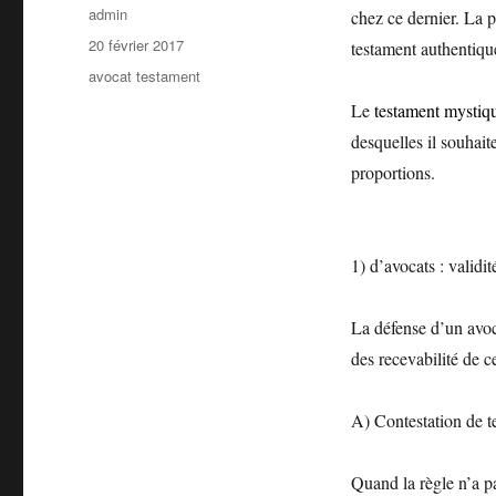
Auteur
admin
chez ce dernier. La 
Publié
20 février 2017
testament authentique 
le
Catégories
avocat testament
Le
testament mystiq
desquelles il souhait
proportions.
1) d’avocats : validit
La défense d’un avoca
des recevabilité de c
A) Contestation de t
Quand la règle n’a pa