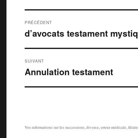
Navigation
PRÉCÉDENT
de
d’avocats testament mysti
Publication
précédente :
l’article
SUIVANT
Annulation testament
Publication
suivante :
Vos informations sur les successions, divorce, erreur médicale, filiat