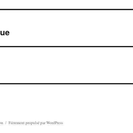
que
ion
Fièrement propulsé par WordPress